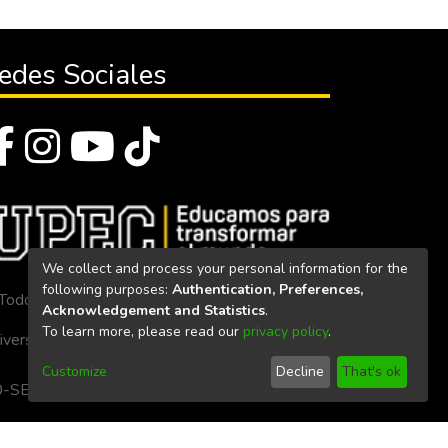
edes Sociales
We collect and process your personal information for the
following purposes:
Authentication, Preferences,
Todos los derechos reservados 2023
Acknowledgement and Statistics
.
To learn more, please read our
privacy policy
.
iversidad Politécnica Estatal del Carchi
Customize
Decline
That's ok
. 160-SE-33-CACES-2020