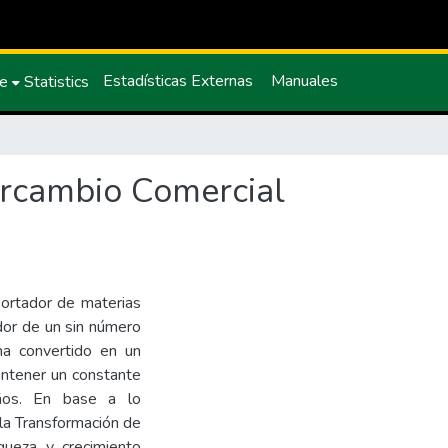
Estadísticas Externas
Manuales
ce
Statistics
tercambio Comercial
portador de materias
dor de un sin número
a convertido en un
antener un constante
años. En base a lo
la Transformación de
iqueza y crecimiento