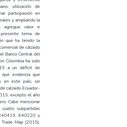
ano, utilización de
ar participación en
nales y ampliando la
ue agregue valor e
l presente tema de
ión que ha tenido la
 comercial de calzado
el Banco Central del
con Colombia ha sido
015 a un déficit de
o que evidencia que
 en este país; sin
l de calzado Ecuador-
015, excepto el año
tero. Cabe mencionar
 cuatro subpartidas
2; 640419; 640220 y
e Trade Map (2015),