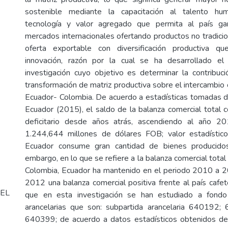
sostenible mediante la capacitación al talento hum
tecnología y valor agregado que permita al país gan
mercados internacionales ofertando productos no tradicio
oferta exportable con diversificación productiva q
innovación, razón por la cual se ha desarrollado e
investigación cuyo objetivo es determinar la contribuc
transformación de matriz productiva sobre el intercambio
Ecuador- Colombia. De acuerdo a estadísticas tomadas d
Ecuador (2015), el saldo de la balanza comercial total 
deficitario desde años atrás, ascendiendo al año 2
1.244,644 millones de dólares FOB; valor estadístic
Ecuador consume gran cantidad de bienes producidos
embargo, en lo que se refiere a la balanza comercial tota
Colombia, Ecuador ha mantenido en el periodo 2010 a 2
2012 una balanza comercial positiva frente al país cafe
EL
que en esta investigación se han estudiado a fondo
arancelarias que son: subpartida arancelaria 64019
640399; de acuerdo a datos estadísticos obtenidos d