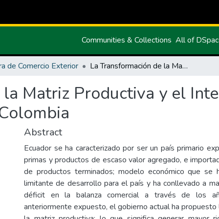
Communities & Collections
All of DSpa
ra de Comercio Exterior
La Transformación de la Matriz Productiva y el Intercambio Comercial de Calzado Ecuador- Colombia
la Matriz Productiva y el In
 Colombia
Abstract
Ecuador se ha caracterizado por ser un país primario ex
primas y productos de escaso valor agregado, e importa
de productos terminados; modelo económico que se h
limitante de desarrollo para el país y ha conllevado a m
déficit en la balanza comercial a través de los 
anteriormente expuesto, el gobierno actual ha propuesto 
la matriz productiva; lo que significa generar mayor r