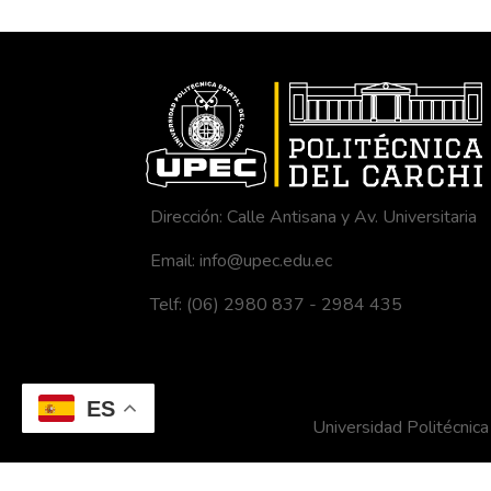
Dirección: Calle Antisana y Av. Universitaria
Email: info@upec.edu.ec
Telf: (06) 2980 837 - 2984 435
ES
Universidad Politécni