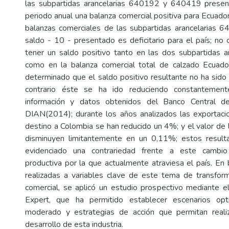
las subpartidas arancelarias 640192 y 640419 present
periodo anual una balanza comercial positiva para Ecuado
balanzas comerciales de las subpartidas arancelarias
saldo - 10 - presentado es deficitario para el país; no
tener un saldo positivo tanto en las dos subpartidas a
como en la balanza comercial total de calzado Ecuad
determinado que el saldo positivo resultante no ha sido s
contrario éste se ha ido reduciendo constantemen
información y datos obtenidos del Banco Central d
DIAN(2014); durante los años analizados las exportaci
destino a Colombia se han reducido un 4%; y el valor de 
disminuyen limitantemente en un 0,11%; estos result
evidenciado una contrariedad frente a este cambio
productiva por la que actualmente atraviesa el país. En
realizadas a variables clave de este tema de transfor
comercial, se aplicó un estudio prospectivo mediante 
Expert, que ha permitido establecer escenarios opt
moderado y estrategias de acción que permitan reali
desarrollo de esta industria.