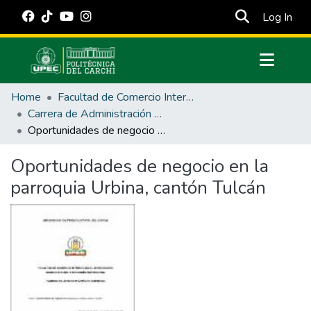
(cur
Log In
Communities & Collections
Home
Facultad de Comercio Internacional, Integración, Administración y Economía Empresarial
All of DSpace
Carrera de Administración de Empresas y Marketing
Oportunidades de negocio en la parroquia Urbina, cantón Tulcán
Statistics
Estadísticas Externas
Oportunidades de negocio en la
parroquia Urbina, cantón Tulcán
Manuales