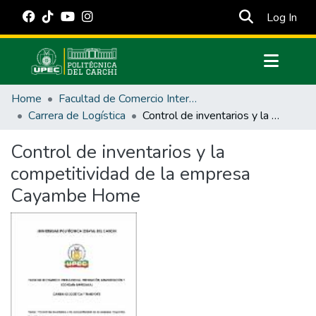
(cur
Log In
Communities & Collections
Home
Facultad de Comercio Internacional, Integración, Administración y Economía Empresarial
All of DSpace
Carrera de Logística
Control de inventarios y la competitividad de la empresa Cayambe Home
Statistics
Control de inventarios y la
Estadísticas Externas
competitividad de la empresa
Manuales
Cayambe Home