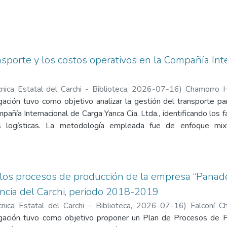
nsporte y los costos operativos en la Compañía Int
nica Estatal del Carchi - Biblioteca
,
2026-07-16
)
Chamorro H
issander
gación tuvo como objetivo analizar la gestión del transporte pa
pañía Internacional de Carga Yanca Cia. Ltda., identificando los fa
 logísticas. La metodología empleada fue de enfoque mixto
o, utilizando como técnicas de observación directa, entrevistas 
periodo 2025. El estudio permitió caracterizar la gestión del tr
as, administración de flota, control operativo y mantenimiento ve
os de la empresa, clasificándolos en costos fijos y variable
n los procesos de producción de la empresa “Panader
nimiento, neumáticos, peajes y recorridos en vacío representa
incia del Carchi, periodo 2018-2019
s revelaron deficiencias en el control de kilómetros recorridos 
cnica Estatal del Carchi - Biblioteca
,
2026-07-16
)
Falconí C
a gestión integral del transporte y limitaciones en el seguimie
issander
igación tuvo como objetivo proponer un Plan de Procesos de P
an la rentabilidad empresarial. Se concluye que una gestión 