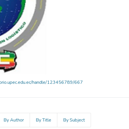
itorio.upec.edu.ec/handle/123456789/667
By Author
By Title
By Subject