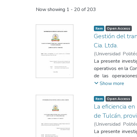
Recent Submissions
Now showing
1 - 20 of 203
Item
Open Access
Gestión del tra
Cia. Ltda.
(
Universidad Politéc
Campaña, Argenis L
La presente investi
operativos en la Com
de las operaciones
documental y de camp
Show more
correspondientes al 
planificación de rut
Item
Open Access
los costos operativ
La eficiencia e
combustible, mante
de Tulcán, prov
gasto. Los resultado
(
Universidad Polité
tecnológicas para l
Campaña, Argenis L
La presente invest
factores que afect