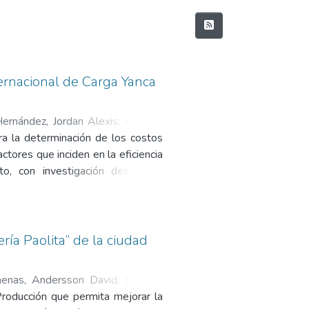
ernacional de Carga Yanca
ernández, Jordan Alexis
;
Heredia
ra la determinación de los costos
ctores que inciden en la eficiencia
, con investigación descriptiva
y revisión de registros operativos
ansporte mediante el análisis de la
hicular. Así mismo, se determinaron
s, evidenciando que los rubros de
ía Paolita” de la ciudad
n los principales generadores de
sin carga, ausencia de herramientas
henas, Andersson David
;
Heredia
nto de las operaciones logísticas,
roducción que permita mejorar la
eficiente del transporte influye