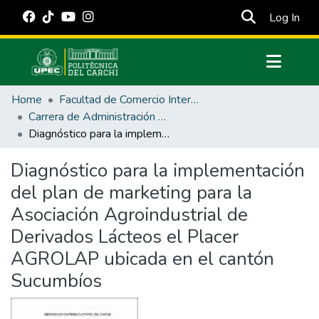
(cur
Log In
Communities & Collections
Home
Facultad de Comercio Internacional, Integración, Administración y Economía Empresarial
All of DSpace
Carrera de Administración de Empresas y Marketing
Diagnóstico para la implementación del plan de marketing para la Asociación Agroindustrial de Derivados Lácteos el Placer AGROLAP ubicada en el cantón Sucumbíos
Statistics
Estadísticas Externas
Diagnóstico para la implementación
del plan de marketing para la
Manuales
Asociación Agroindustrial de
Derivados Lácteos el Placer
AGROLAP ubicada en el cantón
Sucumbíos