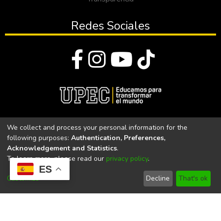
Redes Sociales
© Todos los derechos reservados 2023
We collect and process your personal information for the
following purposes:
Authentication, Preferences,
Universidad Politécnica Estatal del Carchi
Acknowledgement and Statistics
.
To learn more, please read our
privacy policy
.
Universidad Politécnica Estatal del Carchi | Acreditada por el
ES
CACES Resolución N°. 160-SE-33-CACES-2020
Customize
Decline
That's ok