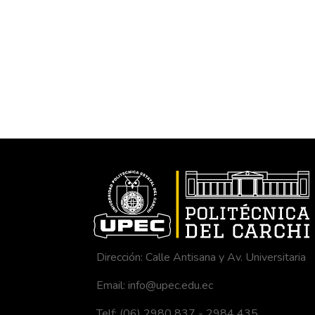
Dirección: Calle Antisana y Av. Universitaria
Email: info@upec.edu.ec
Telf: (06) 2980 837 - 2984 435