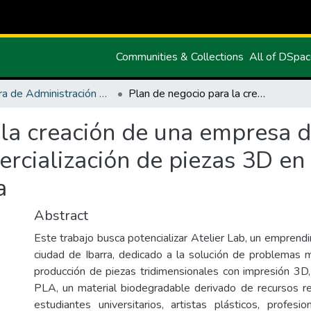
Communities & Collections
All of DSpa
Carrera de Administración de Empresas y Marketing
Plan de negocio para la creación de una empresa de diseño, materialización y comercialización de piezas 3D en la cuidad de Ibarra, provincia de Imbabura
la creación de una empresa d
ercialización de piezas 3D en 
a
Abstract
Este trabajo busca potencializar Atelier Lab, un emprend
ciudad de Ibarra, dedicado a la solución de problemas 
producción de piezas tridimensionales con impresión 3D, 
PLA, un material biodegradable derivado de recursos re
estudiantes universitarios, artistas plásticos, profe