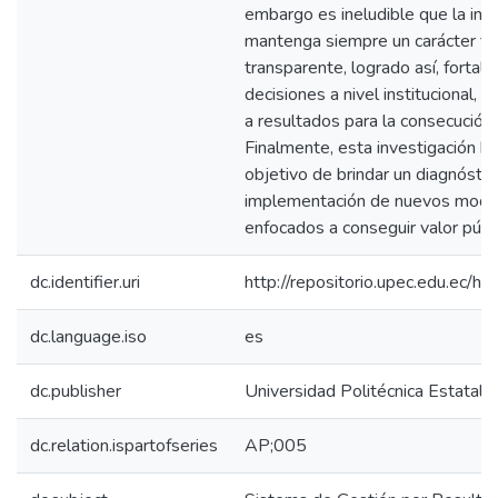
embargo es ineludible que la inst
mantenga siempre un carácter fle
transparente, logrado así, fortal
decisiones a nivel institucional, 
a resultados para la consecución
Finalmente, esta investigación ha
objetivo de brindar un diagnóstico
implementación de nuevos mode
enfocados a conseguir valor públi
dc.identifier.uri
http://repositorio.upec.edu.ec
dc.language.iso
es
dc.publisher
Universidad Politécnica Estatal d
dc.relation.ispartofseries
AP;005