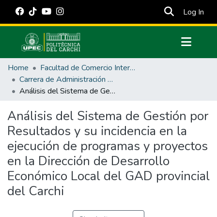
(cur
Log In
Communities & Collections
Home
Facultad de Comercio Internacional, Integración, Administración y Economía Empresarial
All of DSpace
Carrera de Administración Pública
Análisis del Sistema de Gestión por Resultados y su incidencia en la ejecución de programas y proyectos en la Dirección de Desarrollo Económico Local del GAD provincial del Carchi
Statistics
Estadísticas Externas
Análisis del Sistema de Gestión por
Resultados y su incidencia en la
Manuales
ejecución de programas y proyectos
en la Dirección de Desarrollo
Económico Local del GAD provincial
del Carchi