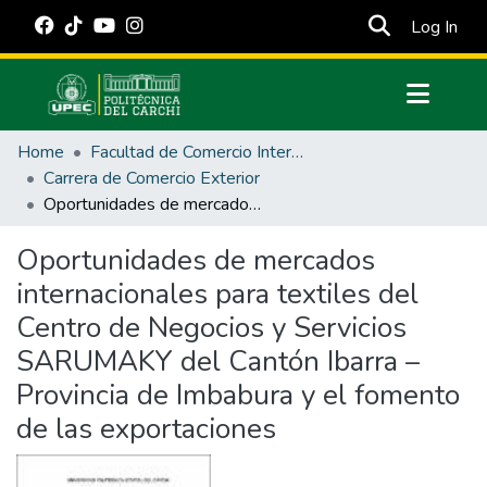
(cur
Log In
Communities & Collections
Home
Facultad de Comercio Internacional, Integración, Administración y Economía Empresarial
All of DSpace
Carrera de Comercio Exterior
Oportunidades de mercados internacionales para textiles del Centro de Negocios y Servicios SARUMAKY del Cantón Ibarra – Provincia de Imbabura y el fomento de las exportaciones
Statistics
Estadísticas Externas
Oportunidades de mercados
internacionales para textiles del
Manuales
Centro de Negocios y Servicios
SARUMAKY del Cantón Ibarra –
Provincia de Imbabura y el fomento
de las exportaciones