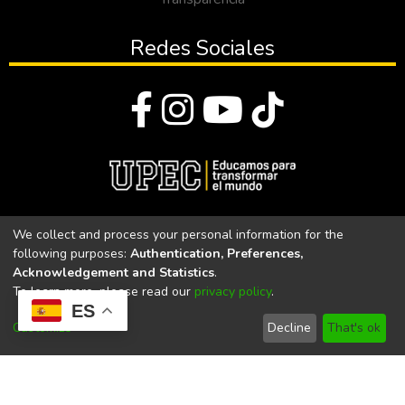
Redes Sociales
© Todos los derechos reservados 2023
We collect and process your personal information for the
following purposes:
Authentication, Preferences,
Universidad Politécnica Estatal del Carchi
Acknowledgement and Statistics
.
To learn more, please read our
privacy policy
.
Universidad Politécnica Estatal del Carchi | Acreditada por el
ES
CACES Resolución N°. 160-SE-33-CACES-2020
Customize
Decline
That's ok