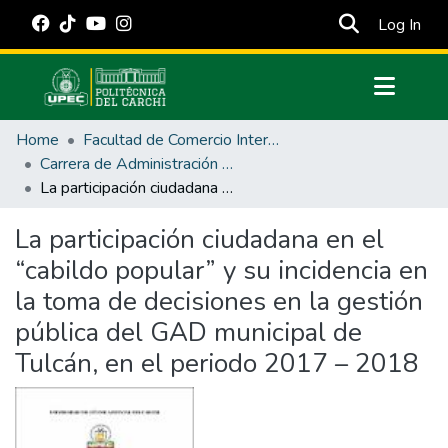
(cur
Log In
Communities & Collections
Home
Facultad de Comercio Internacional, Integración, Administración y Economía Empresarial
All of DSpace
Carrera de Administración Pública
La participación ciudadana en el “cabildo popular” y su incidencia en la toma de decisiones en la gestión pública del GAD municipal de Tulcán, en el periodo 2017 – 2018
Statistics
Estadísticas Externas
La participación ciudadana en el
“cabildo popular” y su incidencia en
Manuales
la toma de decisiones en la gestión
pública del GAD municipal de
Tulcán, en el periodo 2017 – 2018