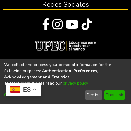
Redes Sociales
© Todos los derechos reservados 2023
We collect and process your personal information for the
following purposes:
Authentication, Preferences,
Universidad Politécnica Estatal del Carchi
Acknowledgement and Statistics
.
To learn more, please read our
privacy policy
.
Universidad Politécnica Estatal del Carchi | Acreditada por el
ES
CACES Resolución N°. 160-SE-33-CACES-2020
Customize
Decline
That's ok