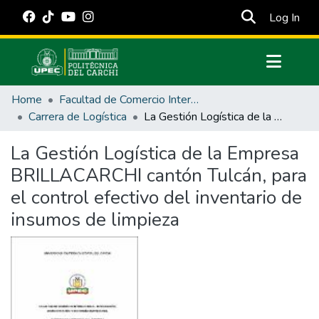
(cur
Log In
Communities & Collections
Home
Facultad de Comercio Internacional, Integración, Administración y Economía Empresarial
All of DSpace
Carrera de Logística
La Gestión Logística de la Empresa BRILLACARCHI cantón Tulcán, para el control efectivo del inventario de insumos de limpieza
Statistics
La Gestión Logística de la Empresa
Estadísticas Externas
BRILLACARCHI cantón Tulcán, para
Manuales
el control efectivo del inventario de
insumos de limpieza