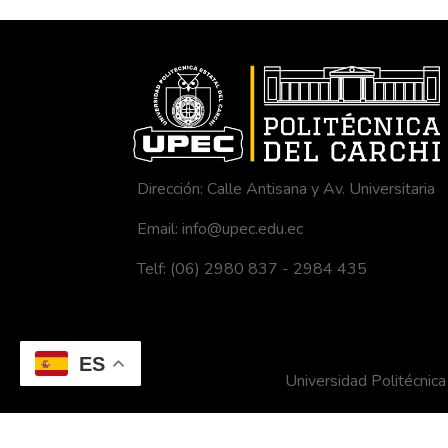
Dirección: Calle Antisana y Av. Universitaria
Email: info@upec.edu.ec
Telf: (06) 2980 837 - 2984 435
ES
Universidad Politécni