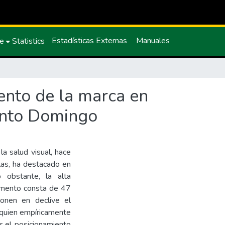
Estadísticas Externas
Manuales
ce
Statistics
ento de la marca en
anto Domingo
a salud visual, hace
las, ha destacado en
 obstante, la alta
momento consta de 47
ponen en declive el
, quien empíricamente
r el posicionamiento