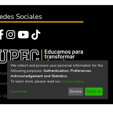
edes Sociales
We collect and process your personal information for the
following purposes:
Authentication, Preferences,
Todos los derechos reservados 2023
Acknowledgement and Statistics
.
To learn more, please read our
privacy policy
.
iversidad Politécnica Estatal del Carchi
Customize
Decline
That's ok
. 160-SE-33-CACES-2020