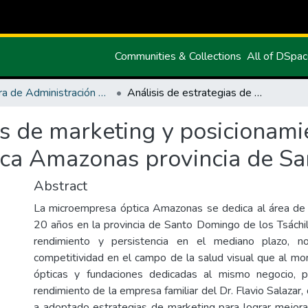
Communities & Collections
All of DSpa
Carrera de Administración de Empresas y Marketing
Análisis de estrategias de marketing y posicionamiento de la marca en la microempresa Óptica Amazonas provincia de Santo Domingo
as de marketing y posicionami
ica Amazonas provincia de S
Abstract
La microempresa óptica Amazonas se dedica al área de l
20 años en la provincia de Santo Domingo de los Tsáchi
rendimiento y persistencia en el mediano plazo, no
competitividad en el campo de la salud visual que al 
ópticas y fundaciones dedicadas al mismo negocio, 
rendimiento de la empresa familiar del Dr. Flavio Salazar
a adoptado estrategias de marketing para lograr mejora