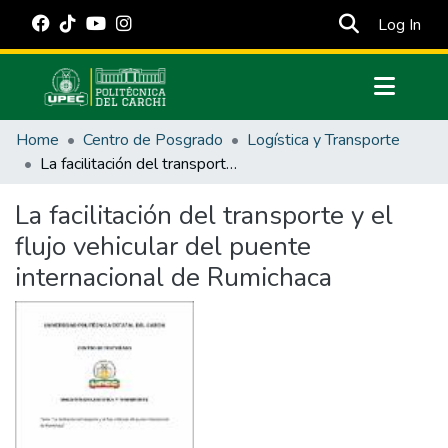
(cur
Log In
Communities & Collections
Home
Centro de Posgrado
Logística y Transporte
All of DSpace
La facilitación del transporte y el flujo vehicular del puente internacional de Rumichaca
Statistics
La facilitación del transporte y el
Estadísticas Externas
flujo vehicular del puente
Manuales
internacional de Rumichaca