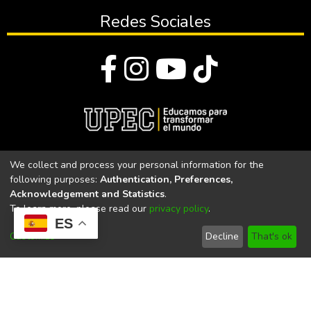
Redes Sociales
© Todos los derechos reservados 2023
We collect and process your personal information for the
following purposes:
Authentication, Preferences,
Universidad Politécnica Estatal del Carchi
Acknowledgement and Statistics
.
To learn more, please read our
privacy policy
.
Universidad Politécnica Estatal del Carchi | Acreditada por el
ES
CACES Resolución N°. 160-SE-33-CACES-2020
Customize
Decline
That's ok