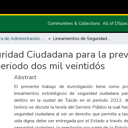
Communities & Collections
All of DSpa
Carrera de Administración Pública
Lineamientos de Seguridad Ciudadana para la prevención de delitos en la Ciudad de Tulcán periodo dos mil veintidós
ridad Ciudadana para la prev
eriodo dos mil veintidós
Abstract
El presente trabajo de investigación tiene como pro
lineamientos estratégicos de seguridad ciudadana pa
delitos en la ciudad de Tulcán en el período 2022, du
teórico se discute la teoría del Servicio Público la cual ha
seguridad ciudadana al ser un derecho que permite a la
vida digna, debe ser entregada por el Estado a través de
seguridad ciudadana, la prestación por parte de la Polic