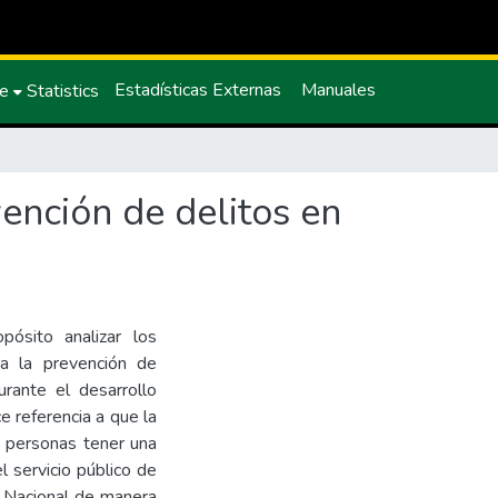
Estadísticas Externas
Manuales
ce
Statistics
ención de delitos en
pósito analizar los
ra la prevención de
rante el desarrollo
ce referencia a que la
s personas tener una
l servicio público de
ía Nacional de manera