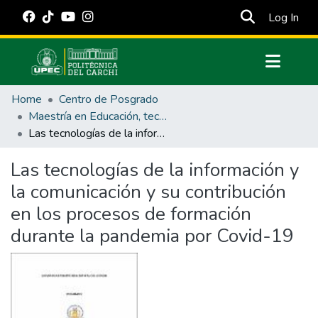
(cur
Log In
Communities & Collections
Home
Centro de Posgrado
All of DSpace
Maestría en Educación, tecnología e innovación.
Las tecnologías de la información y la comunicación y su contribución en los procesos de formación durante la pandemia por Covid-19
Statistics
Estadísticas Externas
Las tecnologías de la información y
la comunicación y su contribución
Manuales
en los procesos de formación
durante la pandemia por Covid-19