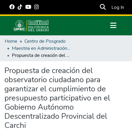
(cur
Log In
Communities & Collections
Home
Centro de Posgrado
All of DSpace
Maestria en Administración Pública
Propuesta de creación del observatorio ciudadano para garantizar el cumplimiento de presupuesto participativo en el Gobierno Autónomo Descentralizado Provincial del Carchi
Statistics
Estadísticas Externas
Propuesta de creación del
observatorio ciudadano para
Manuales
garantizar el cumplimiento de
presupuesto participativo en el
Gobierno Autónomo
Descentralizado Provincial del
Carchi