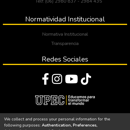
Telf: (06) 2980 837 - 2984 435
Normatividad Institucional
Normativa Institucional
Transparencia
Redes Sociales
© Todos los derechos reservados 2023
We collect and process your personal information for the
following purposes:
Authentication, Preferences,
Universidad Politécnica Estatal del Carchi