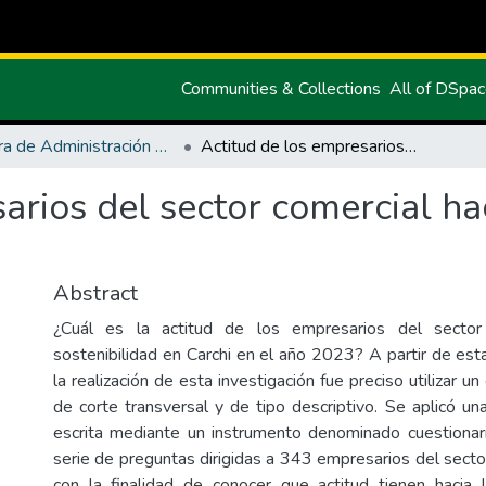
Communities & Collections
All of DSpa
Carrera de Administración de Empresas y Marketing
Actitud de los empresarios del sector comercial hacia la sostenibilidad en Carchi
arios del sector comercial hac
Abstract
¿Cuál es la actitud de los empresarios del sector 
sostenibilidad en Carchi en el año 2023? A partir de est
la realización de esta investigación fue preciso utilizar u
de corte transversal y de tipo descriptivo. Se aplicó u
escrita mediante un instrumento denominado cuestionario
serie de preguntas dirigidas a 343 empresarios del secto
con la finalidad de conocer que actitud tienen hacia l