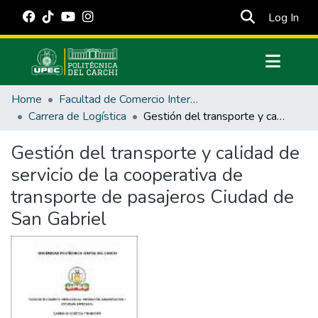
(cur
Log In
Communities & Collections
Home
Facultad de Comercio Internacional, Integración, Administración y Economía Empresarial
All of DSpace
Carrera de Logística
Gestión del transporte y calidad de servicio de la cooperativa de transporte de pasajeros Ciudad de San Gabriel
Statistics
Gestión del transporte y calidad de
Estadísticas Externas
servicio de la cooperativa de
Manuales
transporte de pasajeros Ciudad de
San Gabriel