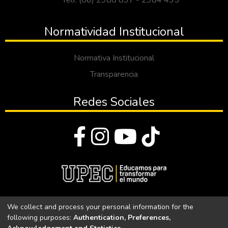
Telf: (06) 2980 837 - 2984 435
Normatividad Institucional
Normativa Institucional
Transparencia
Redes Sociales
© Todos los derechos reservados 2023
We collect and process your personal information for the
following purposes:
Authentication, Preferences,
Universidad Politécnica Estatal del Carchi