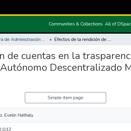
Communities & Collections
All of DSpa
Carrera de Administración Pública
Efectos de la rendición de cuentas en la trasparencia de la Gestión Pública del Gobierno Autónomo Descentralizado Municipal de Tulcán, periodo 2018-2019
ón de cuentas en la trasparenc
 Autónomo Descentralizado Mu
Simple item page
, Evelin Nathaly
2:03Z