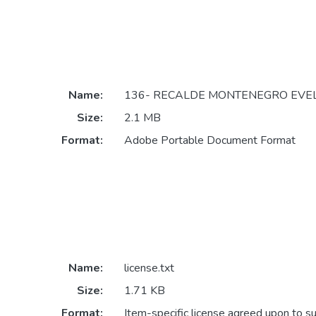
Name:
136- RECALDE MONTENEGRO EVELI
Size:
2.1 MB
Format:
Adobe Portable Document Format
Name:
license.txt
Size:
1.71 KB
Format:
Item-specific license agreed upon to s