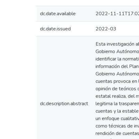
dc.date.available
2022-11-11T17:0
dc.date.issued
2022-03
Esta investigación a
Gobierno Autónomo D
identificar la normat
información del Pla
Gobierno Autónomo De
cuentas provoca en l
opinión de teóricos 
estatal realiza, de
dc.description.abstract
legitima la traspare
cuentas y la estable
un enfoque cualitativ
como técnicas de inv
rendición de cuenta