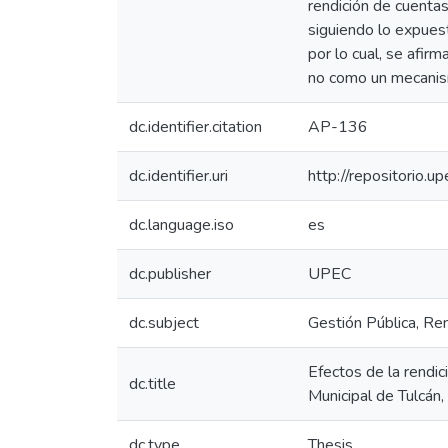
rendición de cuenta
siguiendo lo expues
por lo cual, se afir
no como un mecanism
dc.identifier.citation
AP-136
dc.identifier.uri
http://repositorio
dc.language.iso
es
dc.publisher
UPEC
dc.subject
Gestión Pública, Re
Efectos de la rendi
dc.title
Municipal de Tulcá
dc.type
Thesis