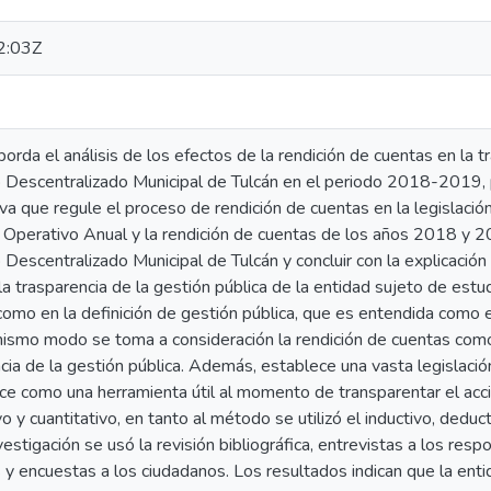
2:03Z
borda el análisis de los efectos de la rendición de cuentas en la t
escentralizado Municipal de Tulcán en el periodo 2018-2019, p
iva que regule el proceso de rendición de cuentas en la legislación
n Operativo Anual y la rendición de cuentas de los años 2018 y 
scentralizado Municipal de Tulcán y concluir con la explicación 
a trasparencia de la gestión pública de la entidad sujeto de estu
como en la definición de gestión pública, que es entendida como 
l mismo modo se toma a consideración la rendición de cuentas co
ncia de la gestión pública. Además, establece una vasta legislaci
ce como una herramienta útil al momento de transparentar el acci
o y cuantitativo, en tanto al método se utilizó el inductivo, deduct
estigación se usó la revisión bibliográfica, entrevistas a los re
s y encuestas a los ciudadanos. Los resultados indican que la en