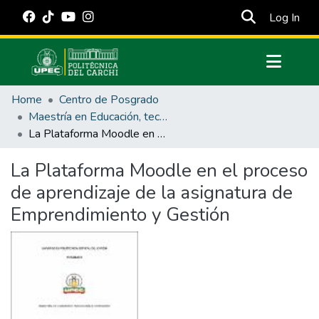
(cur
Log In
Communities & Collections
Home
Centro de Posgrado
All of DSpace
Maestría en Educación, tecnología e innovación.
La Plataforma Moodle en el proceso de aprendizaje de la asignatura de Emprendimiento y Gestión
Statistics
Estadísticas Externas
La Plataforma Moodle en el proceso
de aprendizaje de la asignatura de
Manuales
Emprendimiento y Gestión