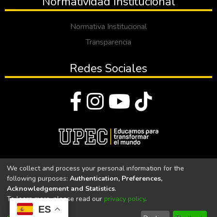
Normatividad Institucional
Normativa Institucional
Transparencia
Redes Sociales
© Todos los derechos reservados 2023
We collect and process your personal information for the
following purposes:
Authentication, Preferences,
Universidad Politécnica Estatal del Carchi
Acknowledgement and Statistics
.
To learn more, please read our
privacy policy
.
Universidad Politécnica Estatal del Carchi | Acreditada por el
ES