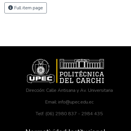
Full item page
Dirección: Calle Antisana y Av. Universitaria
Email: info@upec.edu.ec
Telf: (06) 2980 837 - 2984 435