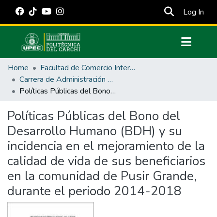
(cur
Log In
Communities & Collections
Home
Facultad de Comercio Internacional, Integración, Administración y Economía Empresarial
All of DSpace
Carrera de Administración Pública
Políticas Públicas del Bono del Desarrollo Humano (BDH) y su incidencia en el mejoramiento de la calidad de vida de sus beneficiarios en la comunidad de Pusir Grande, durante el periodo 2014-2018
Statistics
Estadísticas Externas
Políticas Públicas del Bono del
Desarrollo Humano (BDH) y su
Manuales
incidencia en el mejoramiento de la
calidad de vida de sus beneficiarios
en la comunidad de Pusir Grande,
durante el periodo 2014-2018