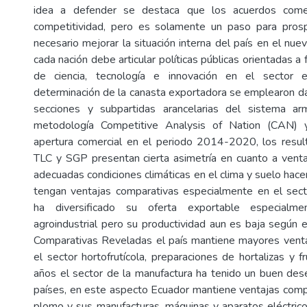
idea a defender se destaca que los acuerdos comer
competitividad, pero es solamente un paso para pros
necesario mejorar la situación interna del país en el nu
cada nación debe articular políticas públicas orientadas a
de ciencia, tecnología e innovación en el sector e
determinación de la canasta exportadora se emplearon da
secciones y subpartidas arancelarias del sistema a
metodología Competitive Analysis of Nation (CAN) y
apertura comercial en el periodo 2014-2020, los resul
TLC y SGP presentan cierta asimetría en cuanto a ventaj
adecuadas condiciones climáticas en el clima y suelo hac
tengan ventajas comparativas especialmente en el secto
ha diversificado su oferta exportable especialm
agroindustrial pero su productividad aun es baja según e
Comparativas Reveladas el país mantiene mayores venta
el sector hortofrutícola, preparaciones de hortalizas y f
años el sector de la manufactura ha tenido un buen d
países, en este aspecto Ecuador mantiene ventajas compe
plomo y sus manufacturas, máquinas y aparatos eléctric