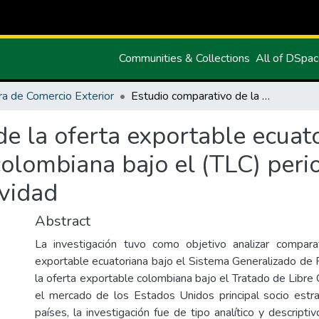
Communities & Collections
All of DSpa
ra de Comercio Exterior
Estudio comparativo de la oferta exportable ecuatoriana bajo el (SGP) y la oferta exportable colombiana bajo el (TLC) periodo 2014-2020 hacia EE. UU y su competitividad
e la oferta exportable ecuato
 colombiana bajo el (TLC) per
ividad
Abstract
La investigación tuvo como objetivo analizar compara
exportable ecuatoriana bajo el Sistema Generalizado de 
la oferta exportable colombiana bajo el Tratado de Libre
el mercado de los Estados Unidos principal socio estr
países, la investigación fue de tipo analítico y descripti