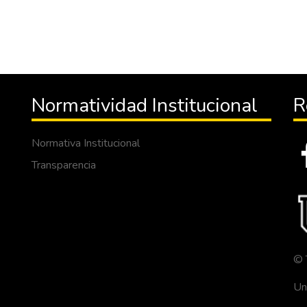
Normatividad Institucional
R
Normativa Institucional
Transparencia
© 
Un