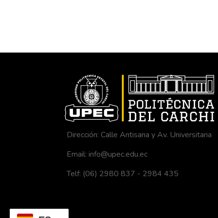
Dirección: Calle Antisana y Av. Universitaria
Email: info@upec.edu.ec
Telf: (06) 2980 837 - 2984 435