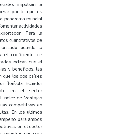
ciales impulsan la
perar por lo que es
evo panorama mundial
 fomentar actividades
xportador. Para la
tos cuantitativos de
rmonizado usando la
 el coeficiente de
tados indican que el
as y beneficios, las
en que los dos países
r florícola. Ecuador
ente en el sector
l Índice de Ventajas
jas competitivas en
rutas. En los ultimos
esempeño para ambos
titivas en el sector
os mientras que para