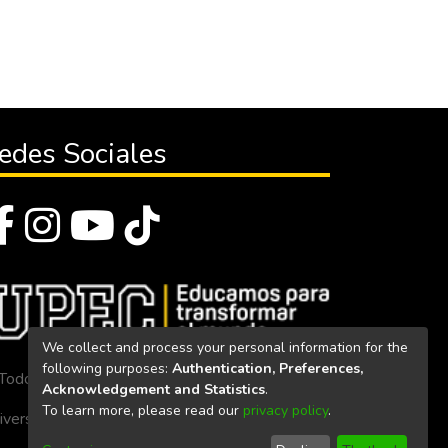
edes Sociales
We collect and process your personal information for the
following purposes:
Authentication, Preferences,
Todos los derechos reservados 2023
Acknowledgement and Statistics
.
To learn more, please read our
privacy policy
.
iversidad Politécnica Estatal del Carchi