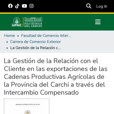
(cur
Log In
Communities & Collections
Home
Facultad de Comercio Internacional, Integración, Administración y Economía Empresarial
All of DSpace
Carrera de Comercio Exterior
La Gestión de la Relación con el Cliente en las exportaciones de las Cadenas Productivas Agrícolas de la Provincia del Carchi a través del Intercambio Compensado
Statistics
Estadísticas Externas
La Gestión de la Relación con el
Cliente en las exportaciones de las
Manuales
Cadenas Productivas Agrícolas de
la Provincia del Carchi a través del
Intercambio Compensado