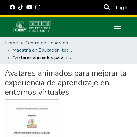
(cur
Log In
Communities & Collections
Home
Centro de Posgrado
All of DSpace
Maestría en Educación, tecnología e innovación.
Avatares animados para mejorar la experiencia de aprendizaje en entornos virtuales
Statistics
Estadísticas Externas
Avatares animados para mejorar la
experiencia de aprendizaje en
Manuales
entornos virtuales