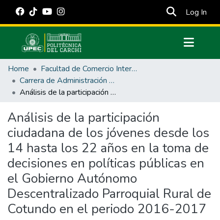
(cur
Log In
Communities & Collections
Home
Facultad de Comercio Internacional, Integración, Administración y Economía Empresarial
All of DSpace
Carrera de Administración Pública
Análisis de la participación ciudadana de los jóvenes desde los 14 hasta los 22 años en la toma de decisiones en políticas públicas en el Gobierno Autónomo Descentralizado Parroquial Rural de Cotundo en el periodo 2016-2017
Statistics
Estadísticas Externas
Análisis de la participación
ciudadana de los jóvenes desde los
Manuales
14 hasta los 22 años en la toma de
decisiones en políticas públicas en
el Gobierno Autónomo
Descentralizado Parroquial Rural de
Cotundo en el periodo 2016-2017