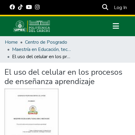
(cur
Log In
Communities & Collections
Home
Centro de Posgrado
All of DSpace
Maestría en Educación, tecnología e innovación.
El uso del celular en los procesos de enseñanza aprendizaje
Statistics
Estadísticas Externas
El uso del celular en los procesos
de enseñanza aprendizaje
Manuales