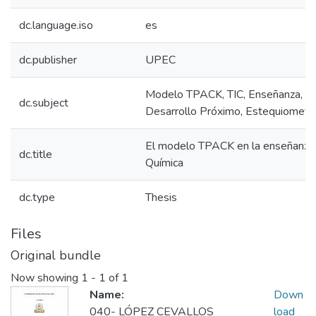
dc.language.iso
es
dc.publisher
UPEC
Modelo TPACK, TIC, Enseñanza, Ap
dc.subject
Desarrollo Próximo, Estequiometrí
El modelo TPACK en la enseñanza
dc.title
Química
dc.type
Thesis
Files
Original bundle
Now showing
1 - 1 of 1
Name:
Down
040- LÓPEZ CEVALLOS
load