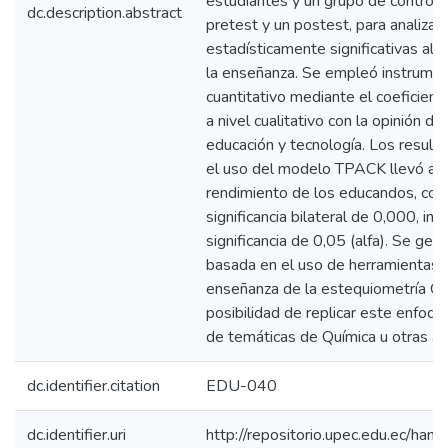
estudiantes y un grupo de control 
dc.description.abstract
pretest y un postest, para analizar 
estadísticamente significativas al
la enseñanza. Se empleó instrumen
cuantitativo mediante el coeficien
a nivel cualitativo con la opinión d
educación y tecnología. Los result
el uso del modelo TPACK llevó a m
rendimiento de los educandos, con 
significancia bilateral de 0,000, infe
significancia de 0,05 (alfa). Se ge
basada en el uso de herramientas t
enseñanza de la estequiometría Quí
posibilidad de replicar este enfoq
de temáticas de Química u otras asi
dc.identifier.citation
EDU-040
dc.identifier.uri
http://repositorio.upec.edu.ec/h