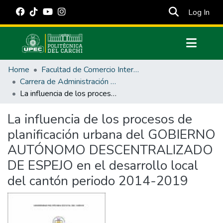
(cur
Log In
Communities & Collections
Home
Facultad de Comercio Internacional, Integración, Administración y Economía Empresarial
All of DSpace
Carrera de Administración Pública
La influencia de los procesos de planificación urbana del GOBIERNO AUTÓNOMO DESCENTRALIZADO DE ESPEJO en el desarrollo local del cantón periodo 2014-2019
Statistics
Estadísticas Externas
La influencia de los procesos de
planificación urbana del GOBIERNO
Manuales
AUTÓNOMO DESCENTRALIZADO
DE ESPEJO en el desarrollo local
del cantón periodo 2014-2019