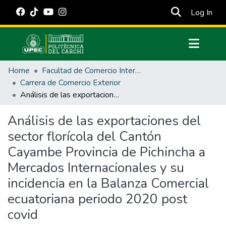
(cur
Log In
Communities & Collections
Home
Facultad de Comercio Internacional, Integración, Administración y Economía Empresarial
All of DSpace
Carrera de Comercio Exterior
Análisis de las exportaciones del sector florícola del Cantón Cayambe Provincia de Pichincha a Mercados Internacionales y su incidencia en la Balanza Comercial ecuatoriana periodo 2020 post covid
Statistics
Estadísticas Externas
Análisis de las exportaciones del
sector florícola del Cantón
Manuales
Cayambe Provincia de Pichincha a
Mercados Internacionales y su
incidencia en la Balanza Comercial
ecuatoriana periodo 2020 post
covid