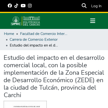
(cur
Log In
Communities & Collections
Home
Facultad de Comercio Internacional, Integración, Administración y Economía Empresarial
All of DSpace
Carrera de Comercio Exterior
Estudio del impacto en el desarrollo comercial local, con la posible implementación de la Zona Especial de Desarrollo Económico (ZEDE) en la ciudad de Tulcán, provincia del Carchi
Statistics
Estadísticas Externas
Estudio del impacto en el desarrollo
comercial local, con la posible
Manuales
implementación de la Zona Especial
de Desarrollo Económico (ZEDE) en
la ciudad de Tulcán, provincia del
Carchi