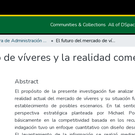
Communities & Collections
All of DSpa
Carrera de Administración de Empresas y Marketing
El futuro del mercado de víveres y la realidad comercial actual de Tulcán
 de víveres y la realidad come
Abstract
El propósito de la presente investigación fue analizar 
realidad actual del mercado de víveres y su situación f
establecimiento de posibles escenarios. En tal senti
perspectiva estratégica planteada por Michael Po
básicamente en la competitividad basada en los recu
indagación tuvo un enfoque cuantitativo con diseño descr
El levantamiento de la información se realizó media