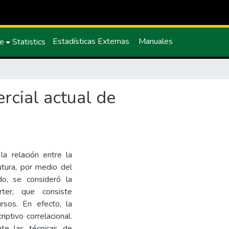
Estadísticas Externas
Manuales
ce
Statistics
rcial actual de
la relación entre la
utura, por medio del
do, se consideró la
rter, que consiste
rsos. En efecto, la
iptivo correlacional.
nte las técnicas de