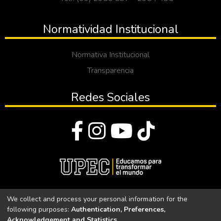
Normatividad Institucional
Normativa Institucional
Transparencia
Redes Sociales
© Todos los derechos reservados 2023
We collect and process your personal information for the
following purposes:
Authentication, Preferences,
Universidad Politécnica Estatal del Carchi
Acknowledgement and Statistics
.