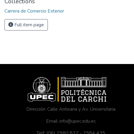
Collections
Carrera de Comercio Exterior
Full item page
Dirección: Calle Antisana y Av. Universitaria
Email: info@upec.edu.ec
Telf: (06) 2980 837 - 2984 435