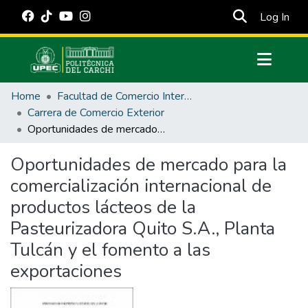
(cur
Log In
Communities & Collections
Home
Facultad de Comercio Internacional, Integración, Administración y Economía Empresarial
All of DSpace
Carrera de Comercio Exterior
Oportunidades de mercado para la comercialización internacional de productos lácteos de la Pasteurizadora Quito S.A., Planta Tulcán y el fomento a las exportaciones
Statistics
Estadísticas Externas
Oportunidades de mercado para la
comercialización internacional de
Manuales
productos lácteos de la
Pasteurizadora Quito S.A., Planta
Tulcán y el fomento a las
exportaciones