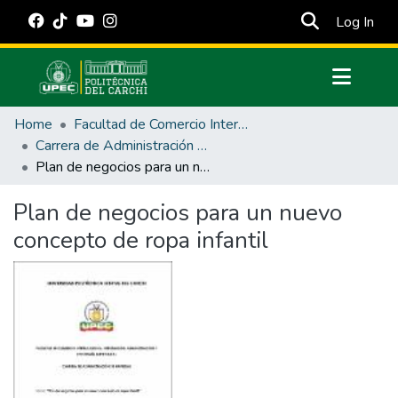
(cur
Log In
Communities & Collections
Home
Facultad de Comercio Internacional, Integración, Administración y Economía Empresarial
All of DSpace
Carrera de Administración de Empresas y Marketing
Plan de negocios para un nuevo concepto de ropa infantil
Statistics
Estadísticas Externas
Plan de negocios para un nuevo
concepto de ropa infantil
Manuales