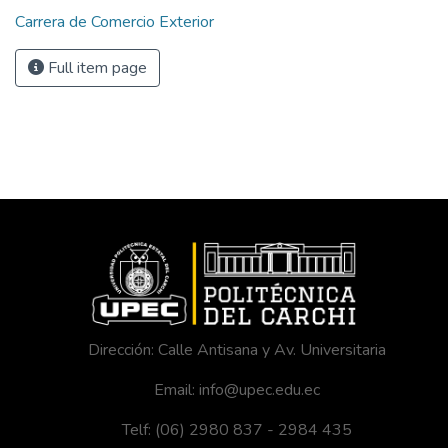
Carrera de Comercio Exterior
Full item page
Dirección: Calle Antisana y Av. Universitaria
Email: info@upec.edu.ec
Telf: (06) 2980 837 - 2984 435