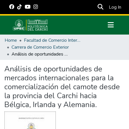
(cur
Log In
Communities & Collections
Home
Facultad de Comercio Internacional, Integración, Administración y Economía Empresarial
All of DSpace
Carrera de Comercio Exterior
Análisis de oportunidades de mercados internacionales para la comercialización del camote desde la provincia del Carchi hacia Bélgica, Irlanda y Alemania.
Statistics
Estadísticas Externas
Análisis de oportunidades de
mercados internacionales para la
Manuales
comercialización del camote desde
la provincia del Carchi hacia
Bélgica, Irlanda y Alemania.