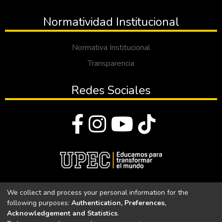
Normatividad Institucional
Normativa Institucional
Transparencia
Redes Sociales
© Todos los derechos reservados 2023
We collect and process your personal information for the
following purposes:
Authentication, Preferences,
Universidad Politécnica Estatal del Carchi
Acknowledgement and Statistics
.