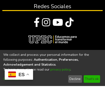
Redes Sociales
© Todos los derechos reservados 2023
We collect and process your personal information for the
following purposes:
Authentication, Preferences,
Universidad Politécnica Estatal del Carchi
Acknowledgement and Statistics
.
To learn more, please read our
privacy policy
.
Universidad Politécnica Estatal del Carchi | Acreditada por el
ES
CACES Resolución N°. 160-SE-33-CACES-2020
Customize
Decline
That's ok