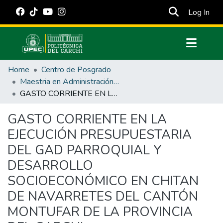
(cur
Log In
Communities & Collections
Home
Centro de Posgrado
All of DSpace
Maestria en Administración Pública
GASTO CORRIENTE EN LA EJECUCIÓN PRESUPUESTARIA DEL GAD PARROQUIAL Y DESARROLLO SOCIOECONÓMICO EN CHITAN DE NAVARRETES DEL CANTÓN MONTUFAR DE LA PROVINCIA DEL CARCHI
Statistics
Estadísticas Externas
GASTO CORRIENTE EN LA
EJECUCIÓN PRESUPUESTARIA
Manuales
DEL GAD PARROQUIAL Y
DESARROLLO
SOCIOECONÓMICO EN CHITAN
DE NAVARRETES DEL CANTÓN
MONTUFAR DE LA PROVINCIA