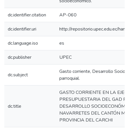
socioeconómico.
dc.identifier.citation
AP-060
dc.identifier.uri
http://repositorio.upec.edu.ec/h
dc.language.iso
es
dc.publisher
UPEC
Gasto corriente, Desarrollo Soci
dc.subject
parroquial.
GASTO CORRIENTE EN LA EJEC
PRESUPUESTARIA DEL GAD P
dc.title
DESARROLLO SOCIOECONÓMIC
NAVARRETES DEL CANTÓN MO
PROVINCIA DEL CARCHI