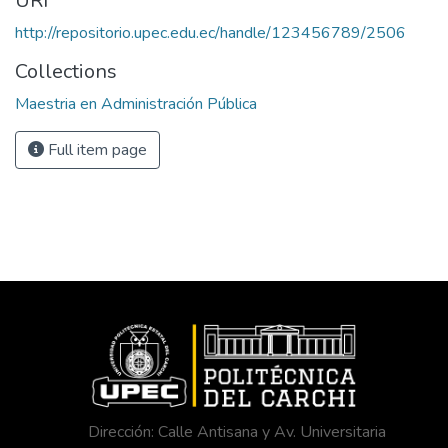
URI
http://repositorio.upec.edu.ec/handle/123456789/2506
Collections
Maestria en Administración Pública
Full item page
Dirección: Calle Antisana y Av. Universitaria