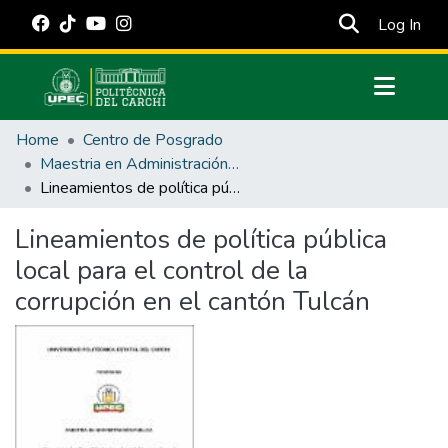
(cur
Log In
Communities & Collections
Home
Centro de Posgrado
All of DSpace
Maestria en Administración Pública
Lineamientos de política pública local para el control de la corrupción en el cantón Tulcán
Statistics
Estadísticas Externas
Lineamientos de política pública
local para el control de la
Manuales
corrupción en el cantón Tulcán