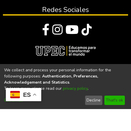
Redes Sociales
© Todos los derechos reservados 2023
We collect and process your personal information for the
following purposes:
Authentication, Preferences,
Universidad Politécnica Estatal del Carchi
Acknowledgement and Statistics
.
To learn more, please read our
privacy policy
.
Universidad Politécnica Estatal del Carchi | Acreditada por el
ES
CACES Resolución N°. 160-SE-33-CACES-2020
Customize
Decline
That's ok