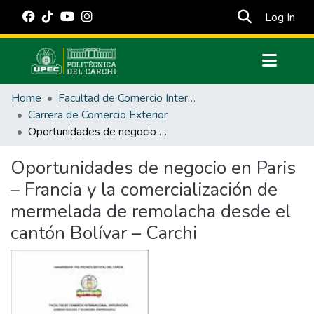
(cur
Log In
Communities & Collections
Home
Facultad de Comercio Internacional, Integración, Administración y Economía Empresarial
All of DSpace
Carrera de Comercio Exterior
Oportunidades de negocio en Paris – Francia y la comercialización de mermelada de remolacha desde el cantón Bolívar – Carchi
Statistics
Estadísticas Externas
Oportunidades de negocio en Paris
– Francia y la comercialización de
Manuales
mermelada de remolacha desde el
cantón Bolívar – Carchi