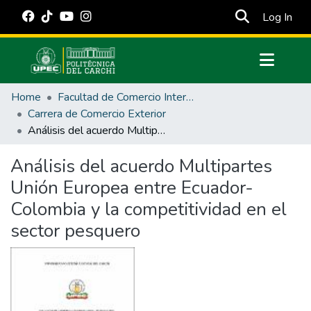
(cur
Log In
Communities & Collections
Home
Facultad de Comercio Internacional, Integración, Administración y Economía Empresarial
All of DSpace
Carrera de Comercio Exterior
Análisis del acuerdo Multipartes Unión Europea entre Ecuador-Colombia y la competitividad en el sector pesquero
Statistics
Estadísticas Externas
Análisis del acuerdo Multipartes
Unión Europea entre Ecuador-
Manuales
Colombia y la competitividad en el
sector pesquero