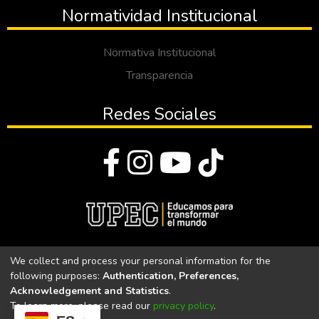
Normatividad Institucional
Normativa Institucional
Transparencia
Redes Sociales
© Todos los derechos reservados 2023
We collect and process your personal information for the
following purposes:
Authentication, Preferences,
Universidad Politécnica Estatal del Carchi
Acknowledgement and Statistics
.
To learn more, please read our
privacy policy
.
Universidad Politécnica Estatal del Carchi | Acreditada por el