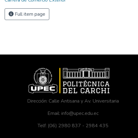
Carrera de Comercio Exterior
Full item page
Dirección: Calle Antisana y Av. Universitaria
Email: info@upec.edu.ec
Telf: (06) 2980 837 - 2984 435