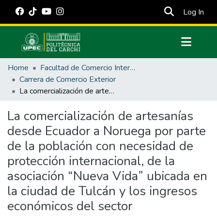
(cur
Log In
Communities & Collections
Home
Facultad de Comercio Internacional, Integración, Administración y Economía Empresarial
All of DSpace
Carrera de Comercio Exterior
La comercialización de artesanías desde Ecuador a Noruega por parte de la población con necesidad de protección internacional, de la asociación “Nueva Vida” ubicada en la ciudad de Tulcán y los ingresos económicos del sector
Statistics
Estadísticas Externas
La comercialización de artesanías
desde Ecuador a Noruega por parte
Manuales
de la población con necesidad de
protección internacional, de la
asociación “Nueva Vida” ubicada en
la ciudad de Tulcán y los ingresos
económicos del sector