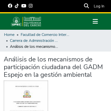
(cur
Log In
Communities & Collections
Home
Facultad de Comercio Internacional, Integración, Administración y Economía Empresarial
All of DSpace
Carrera de Administración Pública
Análisis de los mecanismos de participación ciudadana del GADM Espejo en la gestión ambiental
Statistics
Estadísticas Externas
Análisis de los mecanismos de
participación ciudadana del GADM
Manuales
Espejo en la gestión ambiental