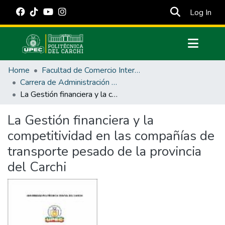
(cur
Log In
Communities & Collections
Home
Facultad de Comercio Internacional, Integración, Administración y Economía Empresarial
All of DSpace
Carrera de Administración de Empresas y Marketing
La Gestión financiera y la competitividad en las compañías de transporte pesado de la provincia del Carchi
Statistics
Estadísticas Externas
La Gestión financiera y la
competitividad en las compañías de
Manuales
transporte pesado de la provincia
del Carchi