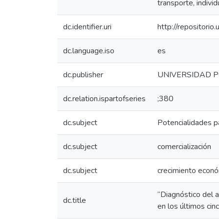
transporte, individ
dc.identifier.uri
http://repositor
dc.language.iso
es
dc.publisher
UNIVERSIDAD P
dc.relation.ispartofseries
;380
dc.subject
Potencialidades p
dc.subject
comercialización
dc.subject
crecimiento econ
“Diagnóstico del 
dc.title
en los últimos cin