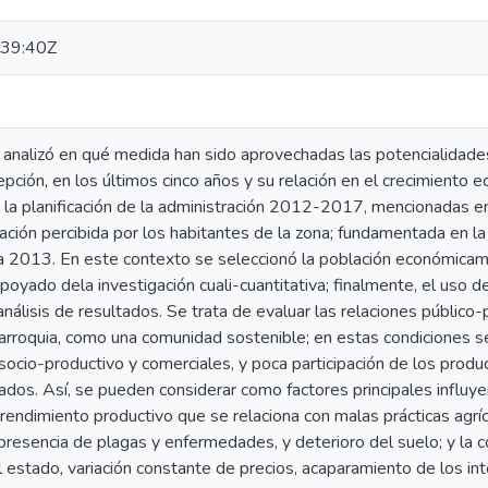
39:40Z
n analizó en qué medida han sido aprovechadas las potencialidade
pción, en los últimos cinco años y su relación en el crecimiento ec
 la planificación de la administración 2012-2017, mencionadas e
situación percibida por los habitantes de la zona; fundamentada en 
 2013. En este contexto se seleccionó la población económicame
apoyado dela investigación cuali-cuantitativa; finalmente, el uso d
análisis de resultados. Se trata de evaluar las relaciones público-
parroquia, como una comunidad sostenible; en estas condiciones s
ocio-productivo y comerciales, y poca participación de los produ
ados. Así, se pueden considerar como factores principales influyen
o rendimiento productivo que se relaciona con malas prácticas agríc
presencia de plagas y enfermedades, y deterioro del suelo; y la 
l estado, variación constante de precios, acaparamiento de los in