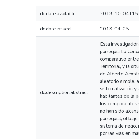
dc.date.available
2018-10-04T15:
dc.date.issued
2018-04-25
Esta investigació
parroquia La Conce
comparativo entre
Territorial, y la 
de Alberto Acosta
aleatorio simple, 
sistematización y 
dc.description.abstract
habitantes de la 
los componentes s
no han sido alcanz
parroquial, el baj
sistema de riego, 
por las vías en ma