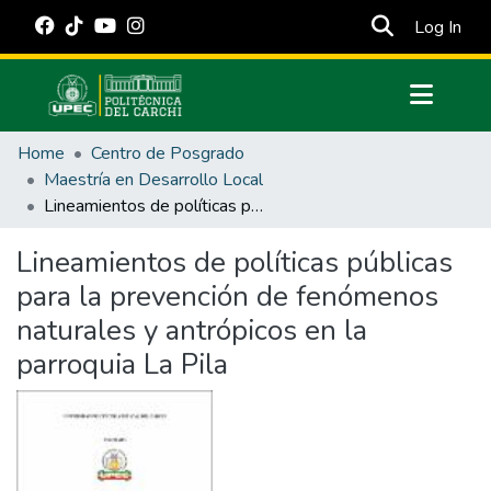
(cur
Log In
Communities & Collections
Home
Centro de Posgrado
All of DSpace
Maestría en Desarrollo Local
Lineamientos de políticas públicas para la prevención de fenómenos naturales y antrópicos en la parroquia La Pila
Statistics
Estadísticas Externas
Lineamientos de políticas públicas
para la prevención de fenómenos
Manuales
naturales y antrópicos en la
parroquia La Pila