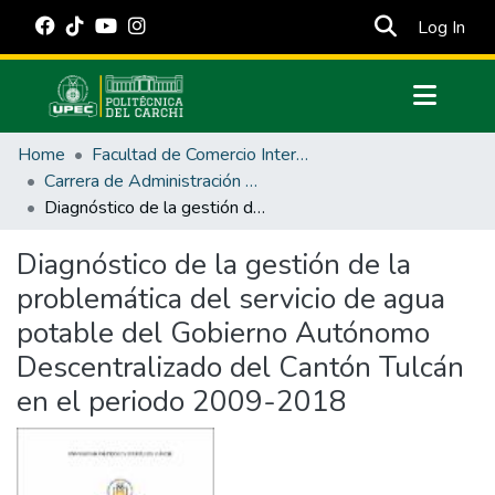
(cur
Log In
Communities & Collections
Home
Facultad de Comercio Internacional, Integración, Administración y Economía Empresarial
All of DSpace
Carrera de Administración Pública
Diagnóstico de la gestión de la problemática del servicio de agua potable del Gobierno Autónomo Descentralizado del Cantón Tulcán en el periodo 2009-2018
Statistics
Estadísticas Externas
Diagnóstico de la gestión de la
problemática del servicio de agua
Manuales
potable del Gobierno Autónomo
Descentralizado del Cantón Tulcán
en el periodo 2009-2018