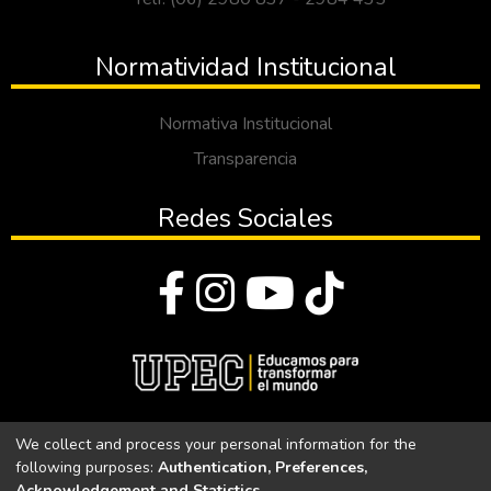
Normatividad Institucional
Normativa Institucional
Transparencia
Redes Sociales
© Todos los derechos reservados 2023
We collect and process your personal information for the
following purposes:
Authentication, Preferences,
Universidad Politécnica Estatal del Carchi
Acknowledgement and Statistics
.