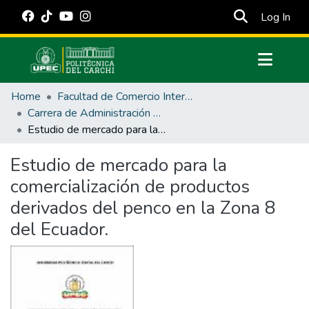
(cur
Log In
Communities & Collections
Home
Facultad de Comercio Internacional, Integración, Administración y Economía Empresarial
All of DSpace
Carrera de Administración de Empresas y Marketing
Estudio de mercado para la comercialización de productos derivados del penco en la Zona 8 del Ecuador.
Statistics
Estadísticas Externas
Estudio de mercado para la
comercialización de productos
Manuales
derivados del penco en la Zona 8
del Ecuador.