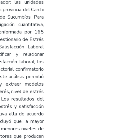
ador: las unidades
 provincia del Carchi
a de Sucumbíos. Para
ación cuantitativa,
 conformada por 165
uestionario de Estrés
tisfacción Laboral
icar y relacionar
facción laboral, los
ctorial confirmatorio
ste análisis permitió
s y extraer modelos
erés, nivel de estrés
. Los resultados del
estrés y satisfacción
tiva alta de acuerdo
ncluyó que, a mayor
n menores niveles de
actores que producen