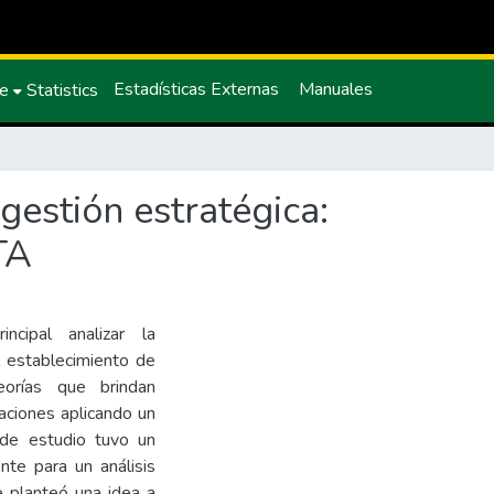
Estadísticas Externas
Manuales
ce
Statistics
gestión estratégica:
TA
ncipal analizar la
l establecimiento de
orías que brindan
aciones aplicando un
de estudio tuvo un
ente para un análisis
Se planteó una idea a