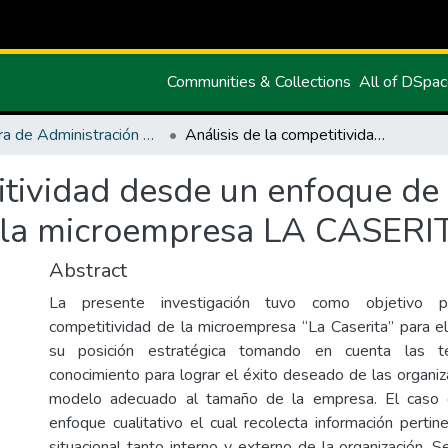
Communities & Collections
All of DSpa
Carrera de Administración de Empresas y Marketing
Análisis de la competitividad desde un enfoque de gestión estratégica: Caso de estudio para la microempresa LA CASERITA
itividad desde un enfoque de 
a la microempresa LA CASERI
Abstract
La presente investigación tuvo como objetivo pri
competitividad de la microempresa “La Caserita” para e
su posición estratégica tomando en cuenta las te
conocimiento para lograr el éxito deseado de las organiz
modelo adecuado al tamaño de la empresa. El caso 
enfoque cualitativo el cual recolecta información pertin
situacional tanto interno y externo de la organización. 