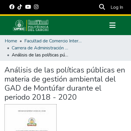
(cur
Log In
Communities & Collections
Home
Facultad de Comercio Internacional, Integración, Administración y Economía Empresarial
All of DSpace
Carrera de Administración Pública
Análisis de las políticas públicas en materia de gestión ambiental del GAD de Montúfar durante el periodo 2018 - 2020
Statistics
Estadísticas Externas
Análisis de las políticas públicas en
materia de gestión ambiental del
Manuales
GAD de Montúfar durante el
periodo 2018 - 2020