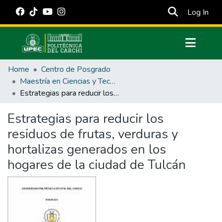
(cur
Log In
Communities & Collections
Home
Centro de Posgrado
All of DSpace
Maestría en Ciencias y Tecnología de los Alimentos
Estrategias para reducir los residuos de frutas, verduras y hortalizas generados en los hogares de la ciudad de Tulcán
Statistics
Estadísticas Externas
Estrategias para reducir los
residuos de frutas, verduras y
Manuales
hortalizas generados en los
hogares de la ciudad de Tulcán