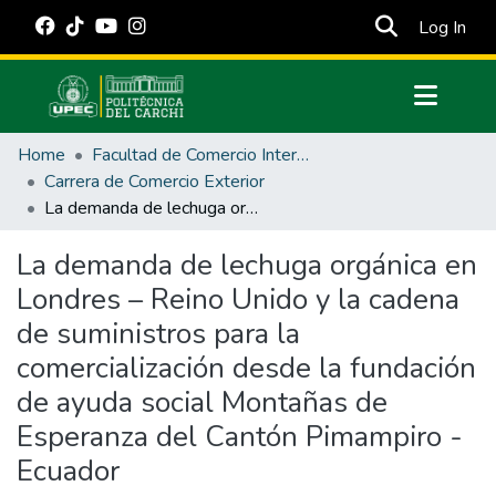
(cur
Log In
Communities & Collections
Home
Facultad de Comercio Internacional, Integración, Administración y Economía Empresarial
All of DSpace
Carrera de Comercio Exterior
La demanda de lechuga orgánica en Londres – Reino Unido y la cadena de suministros para la comercialización desde la fundación de ayuda social Montañas de Esperanza del Cantón Pimampiro - Ecuador
Statistics
Estadísticas Externas
La demanda de lechuga orgánica en
Londres – Reino Unido y la cadena
Manuales
de suministros para la
comercialización desde la fundación
de ayuda social Montañas de
Esperanza del Cantón Pimampiro -
Ecuador