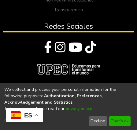
Normativa Institucional
Transparencia
Redes Sociales
© Todos los derechos reservados 2023
We collect and process your personal information for the
following purposes:
Authentication, Preferences,
Universidad Politécnica Estatal del Carchi
Acknowledgement and Statistics
.
To learn more, please read our
privacy policy
.
Universidad Politécnica Estatal del Carchi | Acreditada por el
ES
CACES Resolución N°. 160-SE-33-CACES-2020
Customize
Decline
That's ok