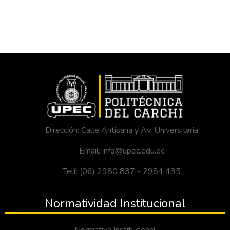
Dirección: Calle Antisana y Av. Universitaria
Email: info@upec.edu.ec
Telf: (06) 2980 837 - 2984 435
Normatividad Institucional