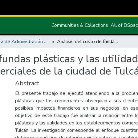
Communities & Collections
All of DSpa
Carrera de Administración de Empresas y Marketing
Análisis del costo de fundas plásticas y las utilidades en los establecimientos comerciales de la ciudad de Tulcán
fundas plásticas y las utilida
rciales de la ciudad de Tulc
Abstract
El presente trabajo se ejecutó atendiendo a la proble
plásticas que los comerciantes obsequian a sus clientes
posibles impactos financieros en sus negocios, en es
objetivo de este trabajo fue analizar la relación entre 
plásticas y las utilidades en los establecimientos comerc
Tulcán. La investigación corresponde al enfoque cuantitat
determinar qué tipo de relación existe entre las variabl