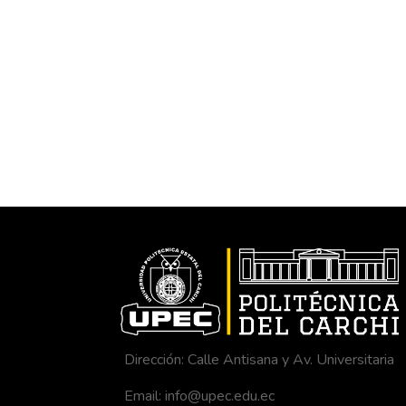
Dirección: Calle Antisana y Av. Universitaria
Email: info@upec.edu.ec