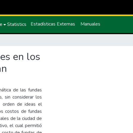
Estadísticas Externas
Manuales
ce
Statistics
des en los
án
mática de las fundas
, sin considerar los
e orden de ideas el
los costos de fundas
iales de la ciudad de
ivo, el cual permitió
es costo de fundas de